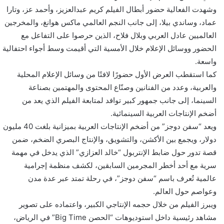
وشهدت الفعالية حضور أبطال الفيلم كريم عبدالعزيز، وأحمد عز، وتارا
عماد، وساندي بيلا، إلى جانب النجم العالمي ماكس هوانغ، والمخرجين
العالميين عادل العربي وبلال فلاح، الذين حرصوا على التفاعل مع
الحضور ووسائل الإعلام خلال الأمسية التي أقيمت وسط أجواء احتفالية
واسعة.
كما استقطب العرض الأول حضورًا لافتًا من وسائل الإعلام المحلية
والعربية، وعدد من الفنانين وصنّاع المحتوى والمهتمين بصناعة
السينما، إلى جانب جمهور كبير توافد لمتابعة الفيلم الذي يعد من
أضخم الإنتاجات العربية السينمائية.
ويعد “سفن دوجز” من أضخم الإنتاجات العربية بميزانية بلغت 40 مليون
دولار، ويجمع بين الأكشن، والتشويق، والإنتاج البصري الضخم، ضمن
قصة تدور حول ضابط الإنتربول “خالد العزازي” الذي يدخل في مهمة
سرية مع أحد أخطر المجرمين السابقين، لكشف منظمة إجرامية
عالمية تُعرف باسم “سفن دوجز”، في رحلة تمتد عبر عدة مدن
وعواصم حول العالم.
ويبرز الفيلم من خلال حجمه الإنتاجي الكبير، واعتماده على تصوير
مشاهد رئيسية داخل استوديوهات “الحصن Big Time” في الرياض،