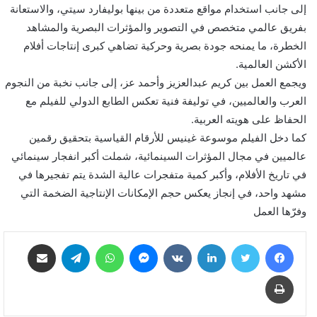
إلى جانب استخدام مواقع متعددة من بينها بوليفارد سيتي، والاستعانة
بفريق عالمي متخصص في التصوير والمؤثرات البصرية والمشاهد
الخطرة، ما يمنحه جودة بصرية وحركية تضاهي كبرى إنتاجات أفلام
الأكشن العالمية.
ويجمع العمل بين كريم عبدالعزيز وأحمد عز، إلى جانب نخبة من النجوم
العرب والعالميين، في توليفة فنية تعكس الطابع الدولي للفيلم مع
الحفاظ على هويته العربية.
كما دخل الفيلم موسوعة غينيس للأرقام القياسية بتحقيق رقمين
عالميين في مجال المؤثرات السينمائية، شملت أكبر انفجار سينمائي
في تاريخ الأفلام، وأكبر كمية متفجرات عالية الشدة يتم تفجيرها في
مشهد واحد، في إنجاز يعكس حجم الإمكانات الإنتاجية الضخمة التي
وفرّها العمل
فيسبوك
تويتر
لينكدإن
‏VKontakte
ماسنجر
واتساب
تيلقرام
مشاركة عبر البريد
طباعة