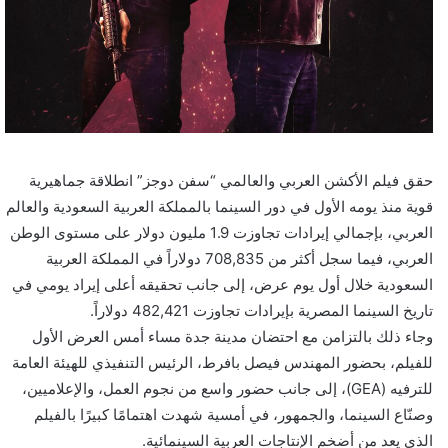
حقق فيلم الأكشن العربي والعالمي “سفن دوجز” انطلاقة جماهيرية
قوية منذ يومه الأول في دور السينما بالمملكة العربية السعودية والعالم
العربي، بإجمالي إيرادات تجاوزت 1.9 مليون دولار على مستوى الوطن
العربي، فيما سجل أكثر من 708,835 دولاراً في المملكة العربية
السعودية خلال أول يوم عرض، إلى جانب تحقيقه أعلى إيراد يومي في
تاريخ السينما المصرية بإيرادات تجاوزت 482,421 دولاراً.
وجاء ذلك بالتزامن مع احتضان مدينة جدة مساء أمس العرض الأول
للفيلم، بحضور المهندس فيصل بافرط، الرئيس التنفيذي للهيئة العامة
للترفيه (GEA)، إلى جانب حضور واسع من نجوم العمل، والإعلاميين،
وصنّاع السينما، والجمهور، في أمسية شهدت اهتمامًا كبيرًا بالفيلم
الذي يعد من أضخم الإنتاجات العربية السينمائية.