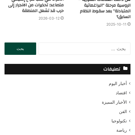
متصاعد: تحذيرات من الانجرار إلى
الروسية مرحلة “البراغماتية
حرب قد تشعل المنطقة
المتبادلة” بعد سقوط النظام
السابق؟
2026-03-12
2025-10-11
ا
ل
ب
ح
تصنيفات
ث
ع
أخبار اليوم
ن
:
اقتصاد
الأخبار المميزة
الفن
تكنولوجيا
رياضة