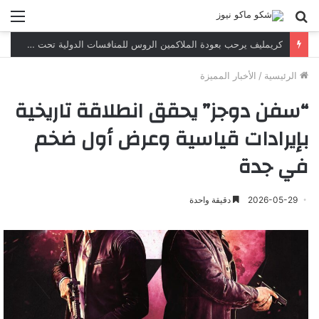
بحث
الق
عن
كريمليف يرحب بعودة الملاكمين الروس للمنافسات الدولية تحت العلم والنشيد الوطنيين
الرئيسية
/
الأخبار المميزة
“سفن دوجز” يحقق انطلاقة تاريخية
بإيرادات قياسية وعرض أول ضخم
في جدة
2026-05-29
دقيقة واحدة