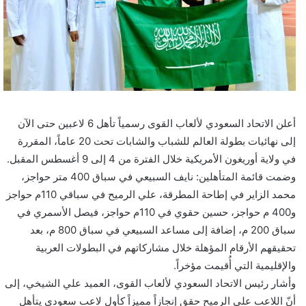
أعلن الاتحاد السعودي لألعاب القوى رسمياً تأهل 6 لاعبين حتى الآن
إلى نهائيات بطولة العالم للشباب والشابات تحت 20 عاماً، المقررة
في ولاية أوريغون الأمريكية خلال الفترة من 4 إلى 9 أغسطس المقبل.
وضمت قائمة المتأهلين: نايف السبيعي في سباق 400 متر حواجز،
محمد الزاير في إطاحة المطرقة، علي الرميح في سباقي 110م حواجز
و400 م حواجز، حسين حقوي في 110م حواجز، فيصل الأسمري في
سباق 200 م، إضافة إلى مساعد السبيعي في سباق 800 م، بعد
تحقيقهم الأرقام المؤهلة خلال مشاركاتهم في البطولات العربية
والإقليمية التي أُقيمت مؤخراً.
وأشار رئيس الاتحاد السعودي لألعاب القوى، العميد علي الشيخي، إلى
أنّ اللاعب علي الرميح حقق إنجازاً مميزاً كأول لاعب سعودي يتأهل