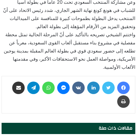
وعن مشاركة المنتخب السعودي تحت 20 عاماً في بطولة آسيا
للشباب في هونغ كونغ نهاية الشهر الجاري، شدد رئيس الاتحاد على أنّ
المنتخب يدخل البطولة بطموحات كبيرة للمنافسة على الميداليات
وتحقيق المزيد من الأرقام المؤهلة إلى بطولة العالم.
واختتم الشيخي تصريحه بالتأكيد على أنّ المرحلة الحالية تمثل محطة
مفصلية في مشروع بناء مستقبل ألعاب القوى السعودية، معرباً عن
تطلعه إلى حضور سعودي قوي في بطولة العالم المقبلة بمدينة يوجين
الأمريكية، ومواصلة العمل نحو الاستحقاقات الأكبر، وفي مقدمتها
الألعاب الأولمبية.
فيسبوك
تويتر
لينكدإن
‏VKontakte
ماسنجر
واتساب
تيلقرام
مشاركة عبر البريد
طباعة
مقالات ذات صلة