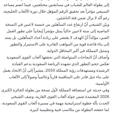
إلى بطولة العالم للشباب في مسابقتين مختلفتين، فيما انضم مساعد
السبيعي مؤخراً بعد تحقيق الرقم المؤهل خلال دورة الألعاب الخليجية،
رغم أنّه لا يزال ضمن فئة الناشئين.
وبيّن الشيخي أنّ ارتفاع عدد المتأهلين من خمسة لاعبين في النسخة
الماضية إلى ستة لاعبين حالياً يمثل مؤشراً إيجابياً على تطور العمل
الفني، مؤكداً أنّ الهدف لا يقتصر على زيادة أعداد المتأهلين، بل يمتد
إلى بناء قاعدة قوية من المواهب القادرة على الاستمرار والتطور
وتمثيل المملكة في أكبر المحافل الدولية.
وأضاف أنّ النجاحات المتواصلة التي تحققها ألعاب القوى السعودية
تعكس حجم التطور الذي تشهده الرياضة السعودية بدعم القيادة
الرشيدة ومستهدفات رؤية المملكة 2030، مشيراً إلى أنّ الاتحاد يعمل
على بناء جيل قادر على المنافسة قارياً وعالمياً وصولاً إلى الألعاب
الأولمبية.
وفي حديثه عن استضافة المملكة لأول نسخة من بطولة الجائزة الكبرى
2026 المعتمدة ضمن جولة ألعاب القوى القارية، وصف الشيخي
الحدث بأنّه خطوة استراتيجية مهمة في مسيرة ألعاب القوى السعودية،
لما حققته البطولة من مكاسب فنية وتنظيمية كبيرة.