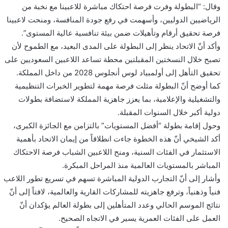
وقال: “البطولة وفرت فرصة احتكاك مباشرة للاعبينا مع نخبة من
الرياضيين الدوليين، وأسهمت في رفع جودة المنافسة، ومنحت لاعبينا
فرصة تحقيق أرقام وتأهيلات ضمن بيئة تنافسية عالية المستوى”.
وأكد أنّ الاتحاد ينظر إلى البطولة على المدى البعيد، مع الطموح لأن
تصبح خلال النسختين المقبلتين محطة تساعد اللاعبين السعوديين على
تحقيق التأهل إلى أولمبياد لوس أنجلوس 2028 من داخل المملكة.
كما أوضح أنّ البطولة مثلت فرصة مهمة لتطوير الخبرات التنظيمية
والتشغيلية والإعلامية، بما يعزز جاهزية المملكة لاستضافة بطولات
دولية أكبر خلال السنوات المقبلة.
وحول إقامة بطولة “أفضل المستويات” بالتزامن مع الجائزة الكبرى،
أكد الشيخي أنّ هذه الخطوة جاءت انطلاقاً من إيمان الاتحاد بأهمية
الاستثمار في الفئات السنية، ومنح اللاعبين الشباب فرصة الاحتكاك
المباشر بالمستويات العالمية منذ المراحل المبكرة.
وأشار إلى أنّ التجارب الدولية المباشرة تسهم في تسريع تطور اللاعب
فنياً وذهنياً، وترفع جاهزيته للمشاركات القارية والعالمية، لافتاً إلى أنّ
نتائج الموسم الحالي وعدد المتأهلين إلى بطولة العالم يؤكدان أنّ
العمل على الفئات العمرية يسير في الاتجاه الصحيح.