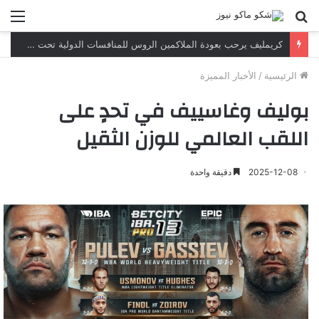
بحث
الق
عن
كريمليف يرحب بعودة الملاكمين الروس للمنافسات الدولية تحت العلم والنشيد الوطنيين
الرئيسية
/
الأخبار المميزة
بوليف وغاسييف في تحدٍ على
اللقب العالمي للوزن الثقيل
2025-12-08
دقيقة واحدة