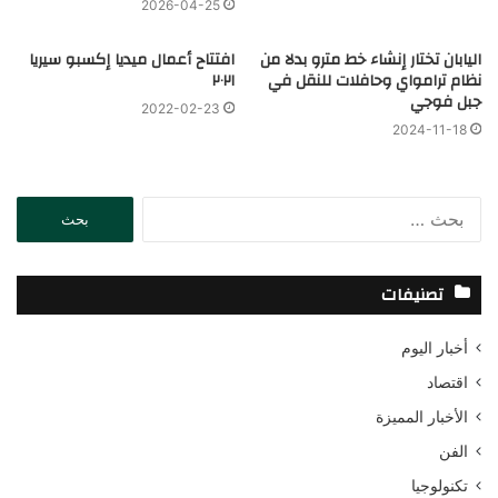
2026-04-25
اليابان تختار إنشاء خط مترو بدلا من
افتتاح أعمال ميديا إكسبو سيريا
نظام ترامواي وحافلات للنقل في
٢٠٢١
جبل فوجي
2022-02-23
2024-11-18
ا
ل
ب
ح
تصنيفات
ث
ع
أخبار اليوم
ن
:
اقتصاد
الأخبار المميزة
الفن
تكنولوجيا