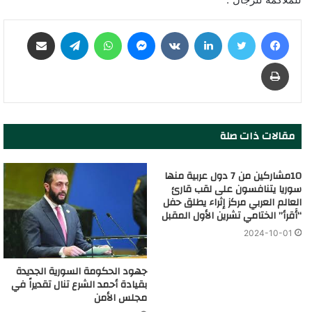
فيسبوك
تويتر
لينكدإن
‏VKontakte
ماسنجر
واتساب
تيلقرام
مشاركة عبر البريد
طباعة
مقالات ذات صلة
10مشاركين من 7 دول عربية منها
سوريا يتنافسون على لقب قارئ
العالم العربي مركز إثراء يطلق حفل
“أَقرأ” الختامي تشرين الأول المقبل
2024-10-01
جهود الحكومة السورية الجديدة
بقيادة أحمد الشرع تنال تقديراً في
مجلس الأمن