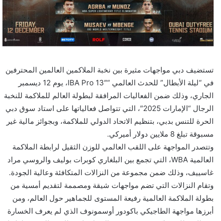
تستضيف دبي مواجهات مثيرة بين نخبة الملاكمين العالمين المحترفين
في “ليلة الأبطال” للحدث العالمي “IBA Pro 13″، يوم 12 ديسمبر
الجاري، وذلك ضمن الفعاليات المرافقة لبطولة العالم للملاكمة للنخبة
الرجال “الإمارات 2025″، التي تتواصل فعالياتها على استاد سوق دبي
الحرة للتنس بدبي، بتنظيم الاتحاد الدولي للملاكمة، وبجوائز مالية غير
مسبوقة تبلغ 8 ملايين دولار أميركي.
وتتصدر المواجهة على اللقب العالمي للوزن الثقيل لرابطة الملاكمة
العالمية WBA، التي تجمع بين البلغاري كوبرات بوليف والروسي مراد
غاسييف، وذلك ضمن مجموعة من النزالات المتكافئة وعالية الجودة.
وتقام النزالات التي تضم مواجهات شيقة ومصممة لتقديم أمسية من
بطولة الملاكمة العالمية رفيعة المستوى للجماهير حول العالم، ومن
أبرزها مواجهة الطاجيكي باكودور أوسمونوف الذي لم يعرف الخسارة