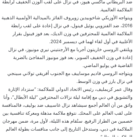
ضد البريطاني ماكسي هيوز، في نزال على لقب الوزن الخفيف لرابطة
الملاكمة العالمية.
ويتواجه الأوزبكي شاخوبيدين زويروف الفائز بالميدالية الأولمبية الذهبية
2016، ضد الفنزويي يوئيل فينول، في نزال إعادة على لقب رابطة
الملاكمة العالمية للمحترفين في وزن الديك، بعد فوز فينول بقرار
الأغلبية في أول لقاء لهما في ديسمبر 2024.
ويلتقي الروسي خاريتون أجربا مع الأرجنتيني نيري مونيوز، في نزال
إعادة في وزن الخفيف السوبر، بعد فوز مونيوز المفاجئ بالضربة
القاضية في يوليو الماضي.
ويتواجه الروسي فاديم موساييف مع الجنوب أفريقي تولاني مبينجي
في نزال بارز في وزن الوسط.
وقال عمر كريمليف، رئيس الاتحاد الدولي للملاكمة: “ستزداد الإثارة
والتشويق في دبي مع إقامة ليلة نزالات المحترفين “ليلة الأبطال”، وأنا
واثق من أن العالم أجمع سيشاهد نزال غاسييف ضد بوليف، فالمنافسة
على لقب العالم على المحك. نتوقع ملاكمة مذهلة ومعركة تنافسية بين
خصمين من الطراز الرفيع. ستُقام هذه الليلة، لأول مرة، ضمن مهرجان
الملاكمة في دبي، وستدخل التاريخ إلى جانب منافسات بطولة العالم
للملاكمة للرجال”.