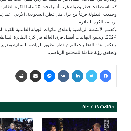
كما استضافت قطر بطولة غرب آس
وجمعت البطولة فرقاً من دول مثل قطر، السعودية، الأردن، عمان،
برياضة الكرة الطائرة.
2024, وتجمع النهائيات أفضل فرق العالم في كرة الطائرة الشاطئية، حيث يتنافسون على المراكز الأولى في ختام العام الأولمبي.
وتعكس هذه الفعاليات التزام قطر بتطوير الرياضة النسائية وتعزيز 
وتحقيق رؤية شاملة للمجتمع الرياضي.
فيسبوك
تويتر
لينكدإن
‏VKontakte
ماسنجر
مشاركة عبر البريد
طباعة
مقالات ذات صلة