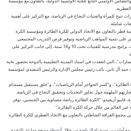
والتضامن الأولمبي التابع للجنة الأولمبية الدولية، بالتعاون مع مؤسسة
القطرية.
رات تتيح للمرأة والفتيات النجاح في الرياضة، مع التركيز على أهمية
معات شاملة.
قطر بالتعاون مع الاتحاد الدولي للكرة الطائرة ومؤسسة الكرة
يز على تنمية المواهب الرياضية وتوفير فرص التدريب المجتمعي.
وتشمل مبادرات البرنامج تنظيم ورش عمل للتدريب على المهارات، برامج مدرسية للفتيات تحت 10 و14 سنة، إلى جانب التركيز على
.
ات”، التي انعقدت في استاد المدينة التعليمية بالدوحة بحضور نخبة
 حمد آل ثاني، نائب رئيس مجلس الإدارة والرئيس التنفيذي لمؤسسة
 الطائرة”، و”كسر الحواجز أمام الرياضيات”، و”خلق مستقبل مستدام
ربهم الملهمة حول تجاوز التحديات وتحقيق النجاح في الرياضة.
، فابيو أزيفيدو: “الكرة الطائرة رياضة متساوية بين الجنسين، توفر
ء عبر العالم من خلال حركة الكرة الطائرة.”
مجمع الغرافة الشاطئي بالتعاون مع الاتحاد القطري للكرة الطائرة
 أولمبيين وسفراء الرياضة من خلال أنشطة ممتعة ومليئة بالتحدي.