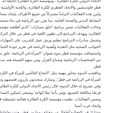
الاتحاد الدولي للكرة الطائرة ، ومؤسسة الكرة الطائرة التابعة له، 
قطر فاونديشين والاتحاد القطري للكرة الطائرة، واللجنة الأولمبية 
وتُبرز هذه الفعاليات التزاماً مشتركاً من جميع الأطراف بإيجاد مسا
النشاط البدني والصحة العامة، بما يعزز دور الرياضة في بناء مجت
وجاءت الفعاليات ضمن برنامج “خلق مسارات” الذي أطلقته مؤسسة 
الطائرة. ويهدف البرنامج إلى تطوير اللعبة في قطر من خلال الترك
الجوانب الصحية مثل التغذية وأهمية الرياضة في تعزيز جودة الحياة
واستضافت مؤسسة قطر ندوة بعنوان “المرأة في الرياضة: خلق مسار
من الشخصيات الرياضية وصناع القرار، ومن بينهم الشيخة هند بنت
قطر.
وناقشت الندوة محاور مهمة مثل “النجاح العالمي للمرأة في الكرة
للمرأة في الرياضة في قطر”, وشارك متحدثون بارزون قصصهم وتجا
وفي تصريح له خلال الندوة، قال رئيس الاتحاد الدولي للكرة الطائرة
فرصًا متكافئة للجميع. نؤمن بأننا ‘معًا كواحد’ ونسعى لتمكين النسا
وضمن الفعاليات، نظمت مؤسسة الكرة الطائرة فعالية تنشيطية في 
واتحاد غرب آسيا.
وشارك في الفعالية أطفال من مختلف مدارس قطر، حيث تفاعلوا مع