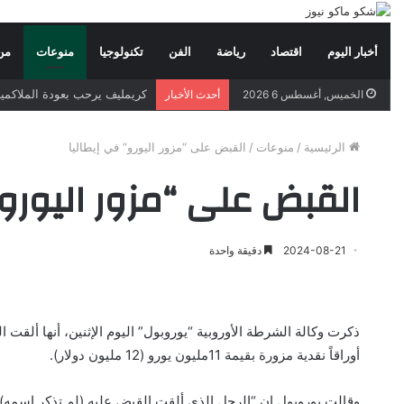
أخبار اليوم
اقتصاد
رياضة
الفن
تكنولوجيا
منوعات
من
كريمليف يرحب بعودة الملاكمين
الخميس, أغسطس 6 2026
أحدث الأخبار
الرئيسية
/
منوعات
/
القبض على “مزور اليورو” في إيطاليا
القبض على “مزور اليورو”
2024-08-21
دقيقة واحدة
ذكرت وكالة الشرطة الأوروبية “يوروبول” اليوم الإثنين، أنها ألقت 
أوراقاً نقدية مزورة بقيمة 11مليون يورو (12 مليون دولار).