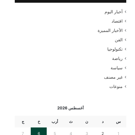
ن
أخبار اليوم
:
اقتصاد
الأخبار المميزة
الفن
تكنولوجيا
رياضة
سياسة
غير مصنف
منوعات
أغسطس 2026
س
د
ن
ث
أرب
خ
ج
7
6
5
4
3
2
1