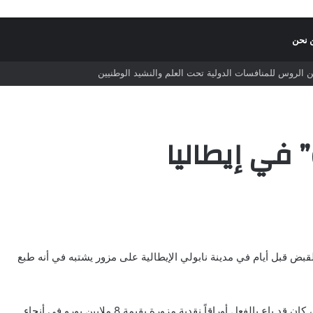
 نحن
 الروس للمنافسات الدولية تحت العلم والنشيد الوطنيين
 في إيطاليا
القبض قبل أيام في مدينة نابولي الإيطالية على مزور يشتبه في أنه طبع
وقالت يوروبول إن “الرجل الذي ألقت القبض عليه (لم تذكر اسمه)، كان قد باع بالفعل أوراقاً نقدية مزورة بقيمة 8 ملايين يورو في أنحاء