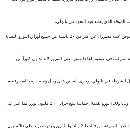
وأردفت الشرطة الأوروبية: “علاوة على ذلك، يُعتقد أن المزور المقبوض عليه مسؤول عن أكثر من 27 بالمئة من جميع أوراق اليورو النقدية
 شاركت في عملية إلقاء القبض على المزور لأنه تداول كثيراً من
ن قبل الشرطة في نابولي، وجرى القبض على رجل ومصادرة طابعة رقمية
وأوضح الموقع أنه تم اكتشاف الأوراق النقدية المزيفة من فئات 20 و50 و100 يورو بقيمة إجمالية تبلغ حوالي 2.7 مليون يورو كما عثر على
وبحسب المحققين فإن “المطبعة أنتجت كميات كبيرة من الأوراق النقدية المزيفة من فئات 20 و50 و100 يورو بقيمة تزيد على 15 مليون