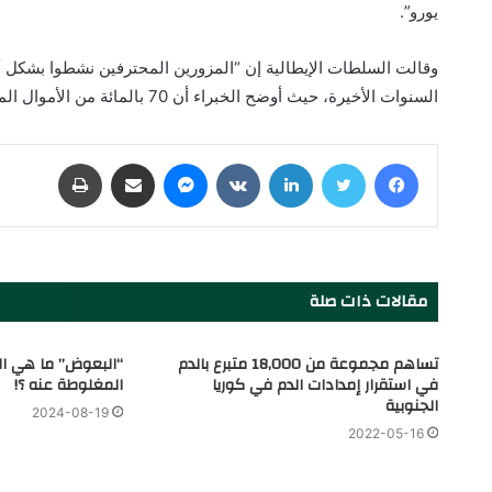
يورو”.
وقالت السلطات الإيطالية إن “المزورين المحترفين نشطوا بشكل
السنوات الأخيرة، حيث أوضح الخبراء أن 70 بالمائة من الأموال المزيفة تأتي الآن من إيطاليا”.
فيسبوك
تويتر
لينكدإن
‏VKontakte
ماسنجر
مشاركة عبر البريد
طباعة
مقالات ذات صلة
تساهم مجموعة من 18,000 متبرع بالدم
“البعوض” ما هي ال
في استقرار إمدادات الدم في كوريا
المغلوطة عنه ؟!
الجنوبية
2024-08-19
2022-05-16