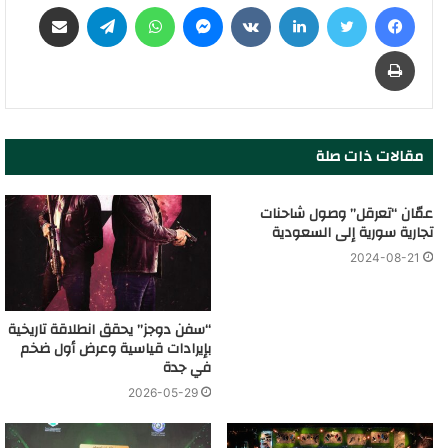
فيسبوك
تويتر
لينكدإن
‏VKontakte
ماسنجر
واتساب
تيلقرام
مشاركة عبر البريد
طباعة
مقالات ذات صلة
عمّان “تعرقل” وصول شاحنات
تجارية سورية إلى السعودية
2024-08-21
“سفن دوجز” يحقق انطلاقة تاريخية
بإيرادات قياسية وعرض أول ضخم
في جدة
2026-05-29