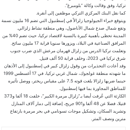
تركيا، وفق وقالت وكالة “بلومبرغ”.
كما نقل البنك المركزي التركي موظفين إلى أنقرة.
ويتوقع خبراء الجيولوجيا زلزالاً في إسطنبول التي تضم 16 مليون نسمة
وتقع شمال صدع شمال الأناضول، وهي منطقة نشاط زلزالي.
المدينة تحظى بأهمية كبيرة بالنسبة لاقتصاد تركيا، حيث تضم 40% من
المرافق الصناعية في البلاد، ويزورها سنويا قرابة 17 مليون سائح.
وتعلمت تركيا الدرس من زلزال قهرمان مرعش الذي ضرب جنوب
شرق تركيا في 2023، وخلف قرابة 50 ألف قتيل.
وقد أعادت التحذيرات من وقول زلزال كبير في إسطنبول إلى الأذهان
ما شهدته منطقة غولجوك، شمال غربي تركيا، في 17 أغسطس 1999
حينما ضربها زلزالا بلغت قوته 7.5 على مقياس ريختر، ووصل تأثيره
للمناطق المجاورة بما فيها إسطنبول.
الكارثة التي عُرفت أيضا بـ”زلزال مرمرة الكبير”، خلفت 18 ألفا و373
قتيلا، فضلا عن 48 ألفا و901 جريح، إضافة إلى دمار آلاف المنازل
وتشريد السكان، وتشكيل موجات تسونامي في بحر مرمرة بارتفاع
مترين ونصف المتر.