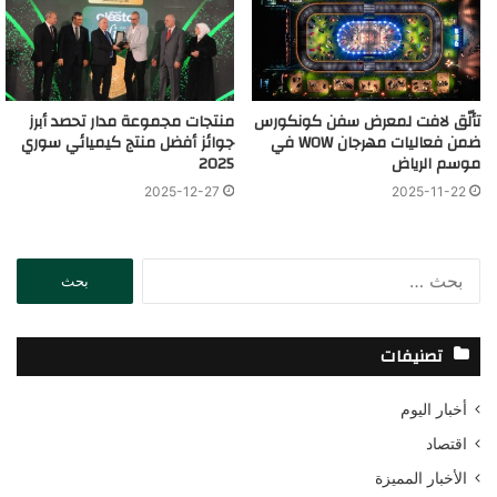
تألّق لافت لمعرض سفن كونكورس
منتجات مجموعة مدار تحصد أبرز
ضمن فعاليات مهرجان WOW في
جوائز أفضل منتج كيميائي سوري
موسم الرياض
2025
2025-11-22
2025-12-27
ا
ل
ب
ح
تصنيفات
ث
ع
أخبار اليوم
ن
:
اقتصاد
الأخبار المميزة