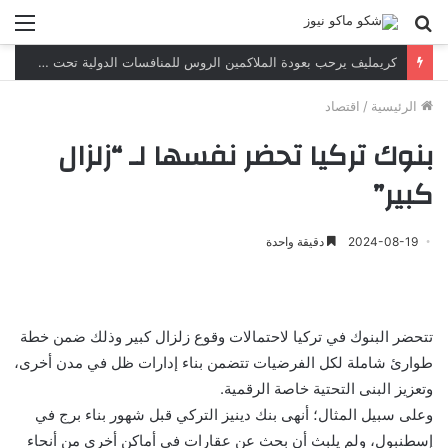
بحث
الق
عن
كريمليف يرحب بعودة الملاكمين الروس للمنافسات الدولية تحت العلم والنشيد الوطنيين
الرئيسية
/
اقتصاد
بنوك تركيا تحضر نفسها لـ “زلزال
كبير”
2024-08-19
دقيقة واحدة
تتحضر البنوك في تركيا لاحتمالات وقوع زلزال كبير وذلك ضمن خطة
طوارئ شاملة لكل الفرضيات تتضمن بناء إدارات ظل في مدن أخرى،
وتعزيز البنى التحتية خاصة الرقمية.
وعلى سبيل المثال؛ أنهى بنك دينيز التركي قبل شهور بناء برج في
إسطنبول، ولم يلبث أن بحث عن عقارات في أماكن أخرى من أنحاء