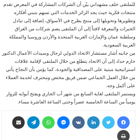
للملتقى خلف مشهداني بيّن أن الشركات المشاركة في المعرض تقدم
منتجات فكرية حيث يجد الزائر الخدمات التي تسهم بتبني أفكاره
وتطويرها وتحويلها إلى منتج يطرح في الأسواق، إضافة إلى تبادل
الخبرات والمعرفة لافتاً إلى أن الملتقى يضم شركات من العراق
وسلطنة عمان والإمارات العربية المتحدة والأردن وروسيا والمملكة
العربية السعودية.
من جانبه أشار مستشار الاتحاد الدولي لرجال وسيدات الأعمال الدكتور
حازم حداد إلى أن الاتحاد يتطلع من خلال الملتقى لإقامة علاقات
استراتيجية مبنية على المصداقية والجودة، كما يؤمن بأن النجاح يأتي
من خلال العمل الجماعي ضمن فريق مختص ومحترف لخدمة العملاء
على أكمل وجه.
ويستمر الملتقى لغاية السابع من شهر آب الجاري ويفتح أبوابه للزوار
يومياً من الساعة الخامسة عصراً وحتى الساعة العاشرة مساء.
فيسبوك
تويتر
لينكدإن
‏VKontakte
ماسنجر
واتساب
تيلقرام
مشاركة عبر البريد
طباعة