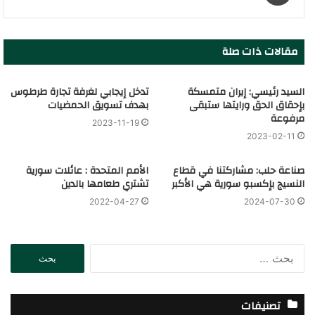
مقالات ذات صلة
السيد رئيسي: إيران متمسكة
تدخل إيجابي لغرفة تجارة طرطوس
بإحقاق الحق ورايتها ستبقى
بهدف تسويق الحمضيات
مرفوعة
2023-11-19
2023-02-11
صناعة حلب: مشاركتنا في قطاع
الأمم المتحدة : عائلات سورية
النسيج بإكسبو سورية هي الأكبر
تشتري طعامها بالدين
2022-04-27
2024-07-30
ا
ل
ب
ح
تصنيفات
ث