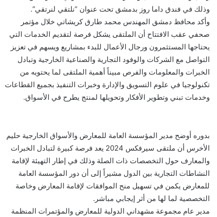
وذلك في فندق داما روز بدمشق تحت عنوان “نلتقي لنرتقي”.
وأكد محافظ دمشق المهندس محمد طارق كريشاتي خلال مؤتمر
صحفي عقب الافتتاح أن الملتقى يشكل فرصة لتقديم الخدمات ‏التي
يحتاجها المستثمرون ورجال الأعمال للبدء ‏بمشاريع ويسهم في تعزيز
التواصل مع الشركات والوفود التجارية والصناعية الخارجية وتبادل
الخبرات والمعلومات والفرص مبيناً أهمية الملتقى لما يحتويه من
تكنولوجيا في علوم التسويق والإدارة وخبرات التنفيذ بجميع القطاعات
وخدمات تبني وتطوير الأفكار وتحويلها لمنتج يطرح في الأسواق.
بدوره أوضح مدير المؤسسة العامة للمعارض والأسواق الخارجية حليم
الأخرس أن ملتقى سيرفكس 2024 يعد فرصة كبيرة لتبادل الخبرات
والمعارف حول التخصصات ذات الصلة وذلك في إطار التهيئة لإقامة
النشاطات التجارية بين الدول مشيراً إلى أن دور المؤسسة العامة
للمعارض يكمن في تسهيل منح الموافقات لإقامة المعارض وخاصة
التخصصية لما لها من أثر إيجابي مباشر.
مدير عام مجموعة مشهداني الدولية للمعارض والمؤتمرات المنظمة