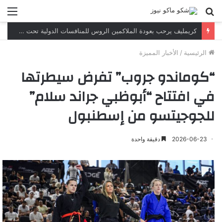
بحث
الق
عن
كريمليف يرحب بعودة الملاكمين الروس للمنافسات الدولية تحت العلم والنشيد الوطنيين
الرئيسية
/
الأخبار المميزة
“كوماندو جروب” تفرض سيطرتها
في افتتاح “أبوظبي جراند سلام”
للجوجيتسو من إسطنبول
2026-06-23
دقيقة واحدة