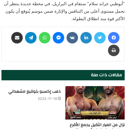
“أبوظبي جراند سلام” ستقام في البرازيل، في محطة جديدة ينتظر أن
تحمل مستوى أعلى من التنافس والإثارة ضمن موسم يُتوقع أن يكون
الأكثر قوة منذ انطلاق البطولة.
فيسبوك
تويتر
لينكدإن
‏VKontakte
ماسنجر
واتساب
تيلقرام
مشاركة عبر البريد
طباعة
مقالات ذات صلة
ذهب إكسبو بتوقيع مشهداني
2023-11-16
نزال من العيار الثقيل يجمع الأقرع