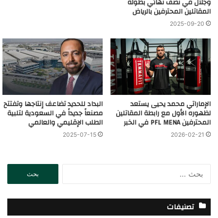
وجلال في نصف نهائي بطولة
المقاتلين المحترفين بالرياض
2025-09-20
الإماراتي محمد يحيى يستعد
البداد للحديد تضاعف إنتاجها وتفتتح
لظهوره الأول مع رابطة المقاتلين
مصنعاً جديداً في السعودية لتلبية
المحترفين PFL MENA في الخبر
الطلب الإقليمي والعالمي
2025-07-15
2026-02-21
ا
ل
ب
ح
تصنيفات
ث