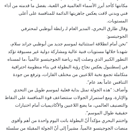
مكانتها كأحد أبرز الأسماء العالمية في اللعبة، بفضل ما قدمته من أداء
فني وبدني لافت يعكس جاهزيتها الدائمة للمنافسة على أعلى
المستويات.
وقال طارق البحري، المدير العام لـ رابطة أبوظبي لمحترفي
الجوجيتسو:
“نحن أمام انطلاقة استثنائية لموسم جديد من أبوظبي جراند سلام،
شهدنا خلالها مستويات فنية عالية ومشاركة دولية غير مسبوقة تؤكد
التطور الكبير الذي وصلت إليه رياضة الجوجيتسو عالمياً ،ما لمسناه
في إسطنبول يعكس نجاح رؤية البطولة في بناء منظومة احترافية
متكاملة تجمع نخبة اللاعبين من مختلف القارات، وترفع من جودة
التنافس عاماً بعد عام”.
وأضاف: “هذه الجولة تمثل بداية فعلية لموسم طويل من التحدي
والإثارة، ومع استمرار الجولات ستتضاعف قوة المنافسة على النقاط
والتصنيف العالمي، ما يضع اللاعبين والأكاديميات أمام اختبارات
حقيقية طوال الموسم”.
واختتم البحري مؤكداً أنّ البطولة باتت اليوم واحدة من أهم وأقوى
منصات الجوجيتسو عالمياً، مشيراً إلى أنّ الجولة المقبلة من سلسلة