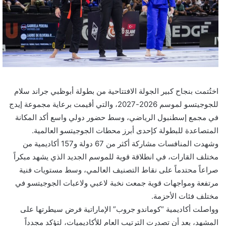
اختُتمت بنجاح كبير الجولة الافتتاحية من بطولة أبوظبي جراند سلام
للجوجيتسو لموسم 2026-2027، والتي أقيمت برعاية مجموعة إيدج
في مجمع إسطنبول الرياضي، وسط حضور دولي واسع أكد المكانة
المتصاعدة للبطولة كإحدى أبرز محطات الجوجيتسو العالمية.
وشهدت المنافسات مشاركة أكثر من 67 دولة و157 أكاديمية من
مختلف القارات، في انطلاقة قوية للموسم الجديد الذي يشهد مبكراً
صراعاً محتدماً على نقاط التصنيف العالمي، وسط مستويات فنية
مرتفعة ومواجهات قوية جمعت نخبة لاعبي ولاعبات الجوجيتسو في
مختلف فئات الأحزمة.
وواصلت أكاديمية “كوماندو جروب” الإماراتية فرض سيطرتها على
المشهد، بعد أن تصدرت الترتيب العام للأكاديميات، لتؤكد مجدداً