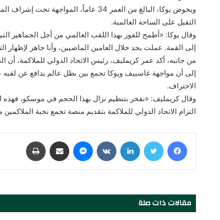
ويخوض يوكا، البالغ من العمر 34 عاماً، ال
الثقيل على الساحة العالمية.
وقال يوكا: «أطمح للفوز بهذا اللقب العالمي من أجل الجماهير ا
إلى القمة. عملت بجد خلال العامين الماضيين، وأنا جاهز لإظهار ا
من جانبه، أكد عمر كريمليف، رئيس الاتحاد الدولي للملاكمة، أن الح
إلى أن مواجهة غاسييف ويوكا تجمع بين بطل عالم يدافع عن لقبه 
الاحتراف.
وقال كريمليف: «نفخر بتنظيم نزال بهذا الحجم في موسكو، فهذه ا
التزام الاتحاد الدولي للملاكمة بتقديم منصة تجمع نخبة الملاكمين 
فيسبوك
تويتر
لينكدإن
‏VKontakte
ماسنجر
مشاركة عبر البريد
طباعة
مقالات ذات صلة