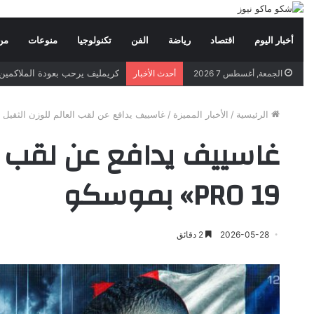
أخبار اليوم
اقتصاد
رياضة
الفن
تكنولوجيا
منوعات
من
كريمليف يرحب بعودة الملاكمين 
الجمعة, أغسطس 7 2026
أحدث الأخبار
الرئيسية
/
الأخبار المميزة
/
غاسييف يدافع عن لقب العالم للوزن الثقيل أمام يوكا في 
PRO 19» بموسكو
2026-05-28
2 دقائق