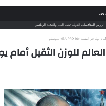
 نحن
الروس للمنافسات الدولية تحت العلم والنشيد الوطنيين
أمسية «IBA PRO 19» بموسكو