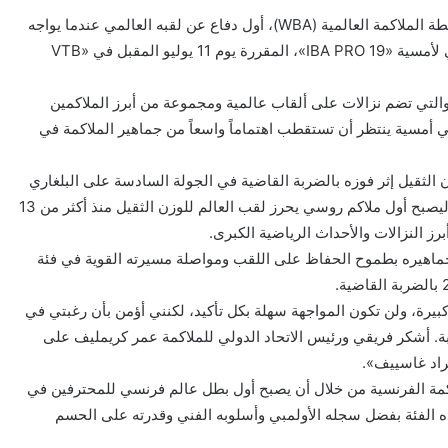
يخوض الروسي مراد غاسييف، بطل العالم للوزن الثقيل حسب رابطة الملاكمة العالمية (WBA)، أول دفاع عن لقبه العالمي عندما يواجه
الفرنسي توني يوكا، بطل أولمبياد ريو 2016، ضمن النزال الرئيسي لأمسية «IBA PRO 19»، المقررة يوم 11 يوليو المقبل في «VTB
ة من أقوى بطاقات «IBA PRO» هذا العام، والتي تضم نزالات على ألقاب عالمية ومجموعة من أبرز الملاكمين
ي أمسية ينتظر أن تستقطب اهتماماً واسعاً من جماهير الملاكمة في
الثقيل إثر فوزه بالضربة القاضية في الجولة السادسة على البلغاري
كوبرات بوليف خلال أمسية «IBA PRO 13» التي استضافتها دبي، ليصبح أول ملاكم روسي يحرز لقب العالم للوزن الثقيل منذ أكثر من 13
ز النزالات والأحداث الرياضية الكبرى.
ن العمر 32 عاماً، المواجهة أمام جماهيره بطموح الحفاظ على اللقب ومواصلة مسيرته القوية في فئة
يرة، ولن تكون المواجهة سهلة بكل تأكيد، لكنني أؤمن بأن رغبتي في
ة. أشكر فريقي ورئيس الاتحاد الدولي للملاكمة عمر كريمليف على
راد غاسييف».
لاكمة الفرنسية من خلال أن يصبح أول بطل عالم فرنسي للمحترفين في
ذه الفئة بفضل سجله الأولمبي وأسلوبه الفني وقدرته على الحسم