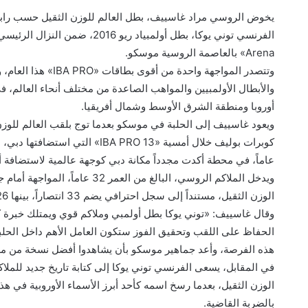
Arena» بالعاصمة الروسية موسكو.
وتتصدر المواجهة واحد
والأبطال الأولمبيين والمواهب الصاعدة من مختلف أنحاء العالم، ف
أوروبا ومنطقة الشرق الأوسط وشمال أفريقيا.
ويعود غاسييف إلى الحلبة في موسكو بعدما توج بلقب العالم للوزن 
عاماً، في محطة أكدت مجدداً مكانة دبي كوجهة عالمية لاستضافة أبر
ويدخل الملاكم الروسي، البالغ م
الوزن الثقيل، مستنداً إلى سجل احترافي يضم 33 انتصاراً، بينها 26 بالضربة القاضية.
وقال غاسييف: «توني يوكا بطل أولمبي وملاكم قوي ويمتلك خبرة كب
الحفاظ على اللقب وتحقيق الفوز ستكون العامل الأهم داخل الحلب
هذه الفرصة، وأعد جماهير موسكو بأن يشاهدوا أفضل نسخة من م
في المقابل، يسعى الفرنسي توني يوكا إلى كتابة تاريخ جديد للم
الوزن الثقيل، بعدما رسخ اسمه كأحد أبرز الأسماء الأوروبية في ه
بالضربة القاضية.