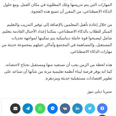
المهارات التي يتم تدريسها وتلك المطلوبة في مكان العمل. ومع حلول
الذكاء الاصطناعي، من المقرر أن تتسع هذه الفجوة.
من خلال إعادة تأهيل المعلمين بالإضافة إلى توفير التدريب والتعليم
المبكر للطلاب بالذكاء الاصطناعي، يمكننا إعداد الأجيال القادمة بتعليم
شامل ليصبحوا قوة عاملة ديناميكية يتم تمكينها لمواجهة تحديات
المستقبل، والمساهمة في المجتمع وأماكن عملهم بمجموعة حديثة من
مهارات الذكاء الاصطناعي.
هذه لحظة من الزمن يجب أن نستفيد منها ومستقبل نحتاج لاحتضانه.
كما انه يوفر فرصة لبناء أنظمة تعليمية مرنة من شأنها أن تساعد على
تطوير اقتصادات مستقبلية حديثة ومزدهرة.
سيريا ديلي نيوز
فيسبوك
تويتر
لينكدإن
‏VKontakte
ماسنجر
واتساب
تيلقرام
مشاركة عبر البريد
طباعة