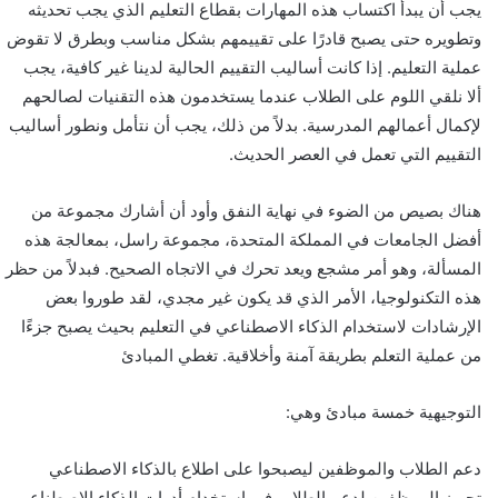
يجب أن يبدأ اكتساب هذه المهارات بقطاع التعليم الذي يجب تحديثه
وتطويره حتى يصبح قادرًا على تقييمهم بشكل مناسب وبطرق لا تقوض
عملية التعليم. إذا كانت أساليب التقييم الحالية لدينا غير كافية، يجب
ألا نلقي اللوم على الطلاب عندما يستخدمون هذه التقنيات لصالحهم
لإكمال أعمالهم المدرسية. بدلاً من ذلك، يجب أن نتأمل ونطور أساليب
التقييم التي تعمل في العصر الحديث.
هناك بصيص من الضوء في نهاية النفق وأود أن أشارك مجموعة من
أفضل الجامعات في المملكة المتحدة، مجموعة راسل، بمعالجة هذه
المسألة، وهو أمر مشجع ويعد تحرك في الاتجاه الصحيح. فبدلاً من حظر
هذه التكنولوجيا، الأمر الذي قد يكون غير مجدي، لقد طوروا بعض
الإرشادات لاستخدام الذكاء الاصطناعي في التعليم بحيث يصبح جزءًا
من عملية التعلم بطريقة آمنة وأخلاقية. تغطي المبادئ
التوجيهية خمسة مبادئ وهي:
دعم الطلاب والموظفين ليصبحوا على اطلاع بالذكاء الاصطناعي
تجهيز الموظفين لدعم الطلاب في استخدام أدوات الذكاء الاصطناعي